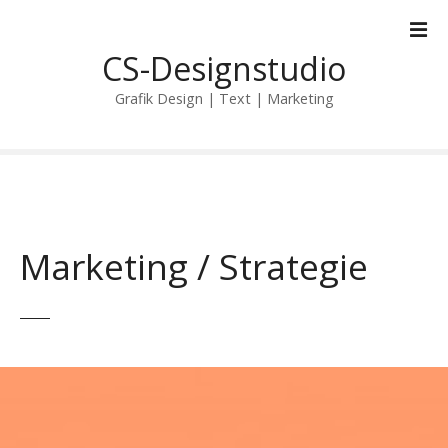
Z
u
CS-Designstudio
m
I
Grafik Design | Text | Marketing
n
h
a
l
t
s
p
Marketing / Strategie
r
i
n
g
e
n